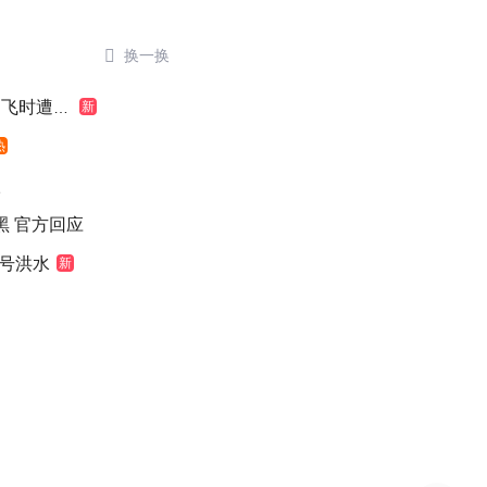

换一换
时遭雷击
新
热
级
染黑 官方回应
1号洪水
新