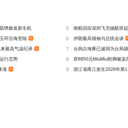
5
苗绣焕发新生机
南航回应深圳飞无锡航班起飞
6
玉环沿海登陆
伊朗最高领袖与总统会谈
热
7
以来最高气温纪录
台风白海豚已减弱为台风
热
8
运行态势
穿8850元MiuMiu鞋脚被
9
暴涨
浙江省甬江发生2026年第
热