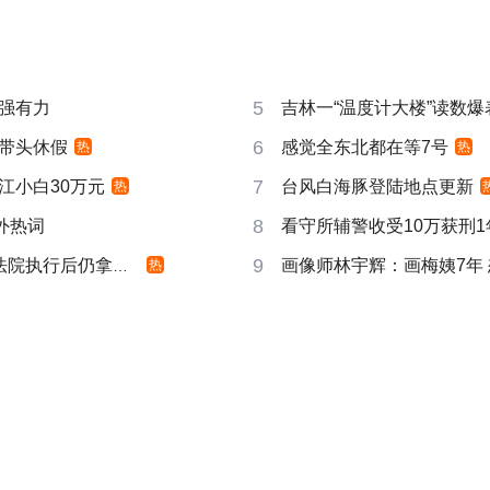
5
强有力
吉林一“温度计大楼”读数爆
6
带头休假
感觉全东北都在等7号
热
热
7
江小白30万元
台风白海豚登陆地点更新
热
8
成海外热词
看守所辅警收受10万获刑1
9
院执行后仍拿不到
画像师林宇辉：画梅姨7年
热