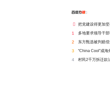


把党建设得更加坚
1
多地要求领导干部
2
东方甄选被判赔偿
3
“China Cool”
4
村民2千万拆迁款法