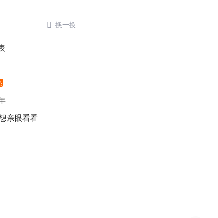

换一换
表
热
年
 想亲眼看看