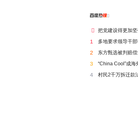


把党建设得更加坚
1
多地要求领导干部
2
东方甄选被判赔偿
3
“China Cool”
4
村民2千万拆迁款法