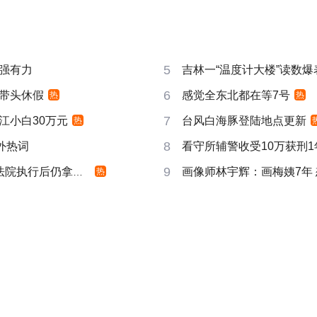
5
强有力
吉林一“温度计大楼”读数爆
6
带头休假
感觉全东北都在等7号
热
热
7
江小白30万元
台风白海豚登陆地点更新
热
8
成海外热词
看守所辅警收受10万获刑1
9
院执行后仍拿不到
画像师林宇辉：画梅姨7年
热